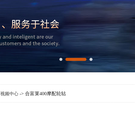
>
-> 合富莱400摩配轮轱
视频中心