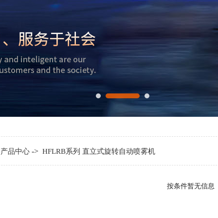
>
->
产品中心
HFLRB系列 直立式旋转自动喷雾机
按条件暂无信息