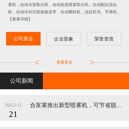
雾机，自动冷室取出机，自动热室喷雾取出机，自动配比混合
机，自动冷却式链板输送带，自动颗粒机，油压机等。可单机...
【查看详情】
公司展会
企业形象
荣誉资质
2016年7月上海国...
2017年5月重庆会...
生产车间
<
>
查看更多
公司新闻
合富莱推出新型喷雾机，可节省脱模剂15%、雾化效果提升40%
2023-11
21