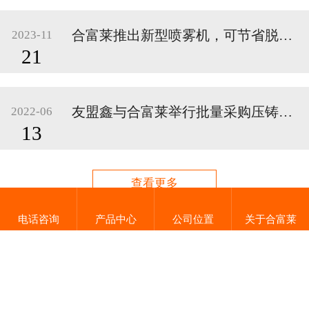
合富莱推出新型喷雾机，可节省脱模剂15%、雾化效果提升40%
2023-11
21
友盟鑫与合富莱举行批量采购压铸设备暨战略合作签约仪式
2022-06
13
查看更多
电话咨询
产品中心
公司位置
关于合富莱
Copyright © 2021 东莞市合富莱自动化设备有限公司 版权所有
主营：压铸岛、自动给汤机、自动热室取出机等
东莞网站建设
技术支持【
】